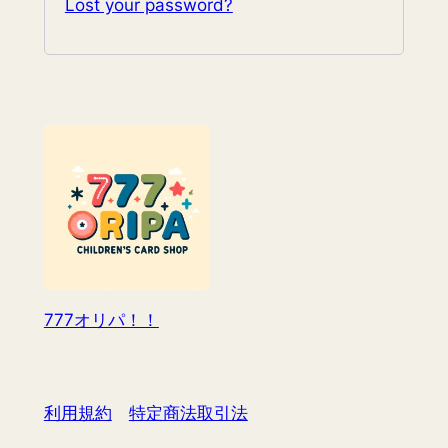
Lost your password?
777オリパ！！
利用規約
特定商法取引法