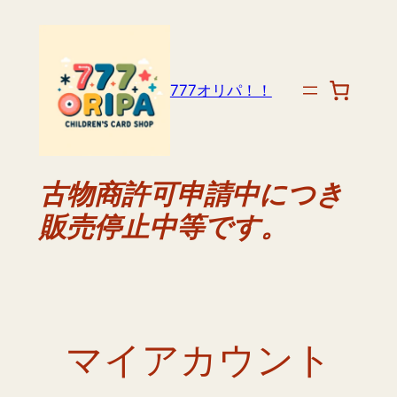
内
容
を
ス
777オリパ！！
キ
ッ
プ
古物商許可申請中につき
販売停止中等です。
マイアカウント