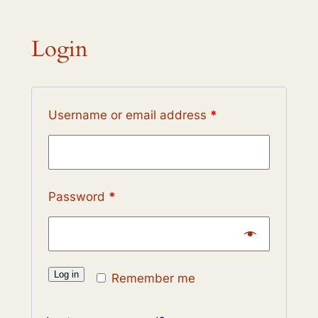
Login
Username or email address
*
Password
*
Log in
Remember me